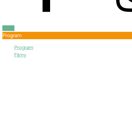
2026-10-11 12:00:00
Filmy
Program
Program
Filmy
Úvod
O festivalu
Novinky
Statut festivalu
Historie
Porota 2026
Industry program 2026
Tým festivalu 2026
Vzdělávání 2026