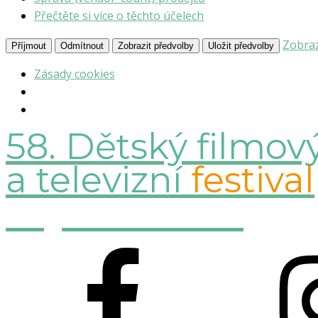
Přečtěte si více o těchto účelech
Zobraz
Příjmout
Odmítnout
Zobrazit předvolby
Uložit předvolby
Zásady cookies
58. Dětský filmov
a televizní
festival
Oty Hofmana
Dům kultury Ostrov 11.-16.10.2026