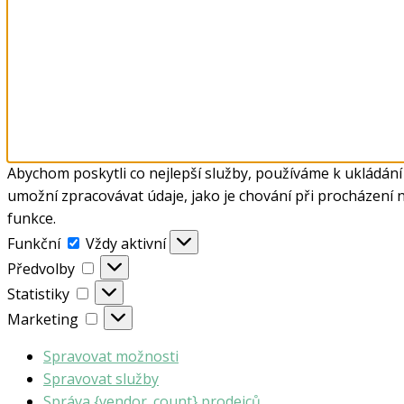
Abychom poskytli co nejlepší služby, používáme k ukládání
umožní zpracovávat údaje, jako je chování při procházení 
funkce.
Funkční
Funkční
Vždy aktivní
Předvolby
Předvolby
Statistiky
Statistiky
Marketing
Marketing
Spravovat možnosti
Spravovat služby
Správa {vendor_count} prodejců