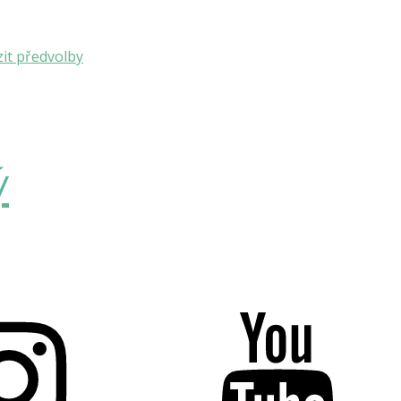
it předvolby
ý