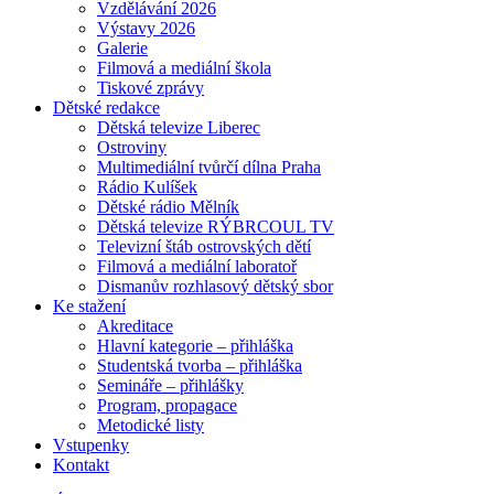
Vzdělávání 2026
Výstavy 2026
Galerie
Filmová a mediální škola
Tiskové zprávy
Dětské redakce
Dětská televize Liberec
Ostroviny
Multimediální tvůrčí dílna Praha
Rádio Kulíšek
Dětské rádio Mělník
Dětská televize RÝBRCOUL TV
Televizní štáb ostrovských dětí
Filmová a mediální laboratoř
Dismanův rozhlasový dětský sbor
Ke stažení
Akreditace
Hlavní kategorie – přihláška
Studentská tvorba – přihláška
Semináře – přihlášky
Program, propagace
Metodické listy
Vstupenky
Kontakt