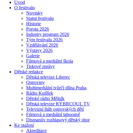
Úvod
O festivalu
Novinky
Statut festivalu
Historie
Porota 2026
Industry program 2026
Tým festivalu 2026
Vzdělávání 2026
Výstavy 2026
Galerie
Filmová a mediální škola
Tiskové zprávy
Dětské redakce
Dětská televize Liberec
Ostroviny
Multimediální tvůrčí dílna Praha
Rádio Kulíšek
Dětské rádio Mělník
Dětská televize RÝBRCOUL TV
Televizní štáb ostrovských dětí
Filmová a mediální laboratoř
Dismanův rozhlasový dětský sbor
Ke stažení
Akreditace