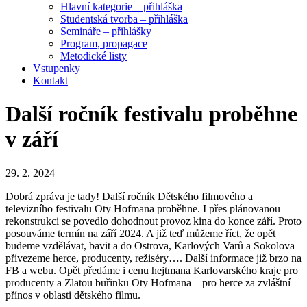
Hlavní kategorie – přihláška
Studentská tvorba – přihláška
Semináře – přihlášky
Program, propagace
Metodické listy
Vstupenky
Kontakt
Další ročník festivalu proběhne
v září
29. 2. 2024
Dobrá zpráva je tady! Další ročník Dětského filmového a
televizního festivalu Oty Hofmana proběhne. I přes plánovanou
rekonstrukci se povedlo dohodnout provoz kina do konce září.
Proto
posouváme termín na září 2024. A již teď můžeme říct, že opět
budeme vzdělávat, bavit a do Ostrova, Karlových Varů a Sokolova
přivezeme herce, producenty, režiséry…. Další informace již brzo na
FB a webu. Opět předáme i cenu hejtmana Karlovarského kraje pro
producenty a Zlatou buřinku Oty Hofmana – pro herce za zvláštní
přínos v oblasti dětského filmu.