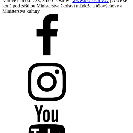
Mírové náměstí 733, 363 01 Ostrov |
www.kkc-ostrov.cz
| Akce se
koná pod záštitou Ministerstva školství mládeže a tělovýchovy a
Ministerstva kultury.