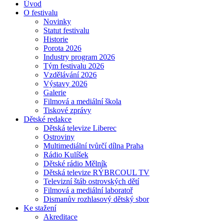
Úvod
O festivalu
Novinky
Statut festivalu
Historie
Porota 2026
Industry program 2026
Tým festivalu 2026
Vzdělávání 2026
Výstavy 2026
Galerie
Filmová a mediální škola
Tiskové zprávy
Dětské redakce
Dětská televize Liberec
Ostroviny
Multimediální tvůrčí dílna Praha
Rádio Kulíšek
Dětské rádio Mělník
Dětská televize RÝBRCOUL TV
Televizní štáb ostrovských dětí
Filmová a mediální laboratoř
Dismanův rozhlasový dětský sbor
Ke stažení
Akreditace