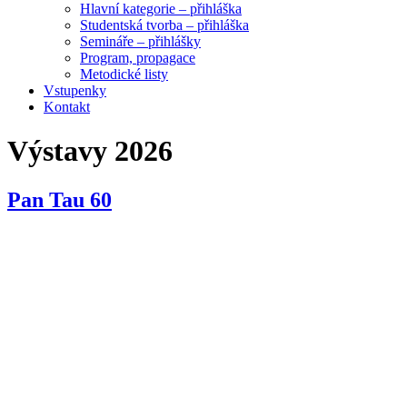
Hlavní kategorie – přihláška
Studentská tvorba – přihláška
Semináře – přihlášky
Program, propagace
Metodické listy
Vstupenky
Kontakt
Výstavy 2026
Pan Tau 60