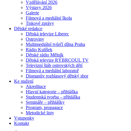
Vzdělávání 2026
Výstavy 2026
Galerie
Filmová a mediální škola
Tiskové zprávy
Dětské redakce
Dětská televize Liberec
Ostroviny
Multimediální tvůrčí dílna Praha
Rádio Kulíšek
Dětské rádio Mělník
Dětská televize RÝBRCOUL TV
Televizní štáb ostrovských dětí
Filmová a mediální laboratoř
Dismanův rozhlasový dětský sbor
Ke stažení
Akreditace
Hlavní kategorie – přihláška
Studentská tvorba – přihláška
Semináře – přihlášky
Program, propagace
Metodické listy
Vstupenky
Kontakt