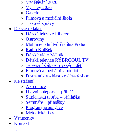
Vzdělávání 2026
Výstavy 2026
Galerie
Filmová a mediální škola
Tiskové zprávy
Dětské redakce
Dětská televize Liberec
Ostroviny
Multimediální tvůrčí dílna Praha
Rádio Kulíšek
Dětské rádio Mělník
Dětská televize RÝBRCOUL TV
Televizní štáb ostrovských dětí
Filmová a mediální laboratoř
Dismanův rozhlasový dětský sbor
Ke stažení
Akreditace
Hlavní kategorie – přihláška
Studentská tvorba – přihláška
Semináře – přihlášky
Program, propagace
Metodické listy
Vstupenky
Kontakt