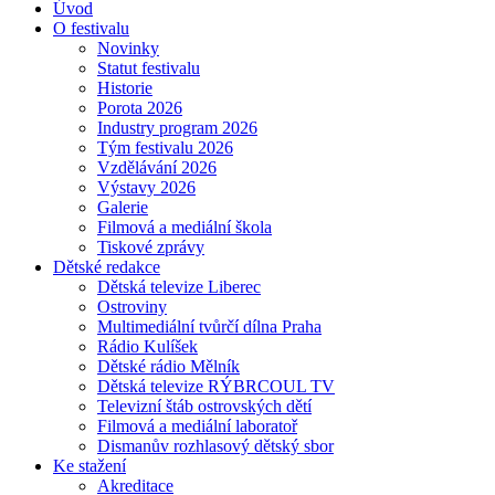
Úvod
O festivalu
Novinky
Statut festivalu
Historie
Porota 2026
Industry program 2026
Tým festivalu 2026
Vzdělávání 2026
Výstavy 2026
Galerie
Filmová a mediální škola
Tiskové zprávy
Dětské redakce
Dětská televize Liberec
Ostroviny
Multimediální tvůrčí dílna Praha
Rádio Kulíšek
Dětské rádio Mělník
Dětská televize RÝBRCOUL TV
Televizní štáb ostrovských dětí
Filmová a mediální laboratoř
Dismanův rozhlasový dětský sbor
Ke stažení
Akreditace