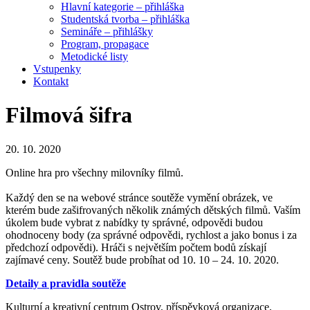
Hlavní kategorie – přihláška
Studentská tvorba – přihláška
Semináře – přihlášky
Program, propagace
Metodické listy
Vstupenky
Kontakt
Filmová šifra
20. 10. 2020
Online hra pro všechny milovníky filmů.
Každý den se na webové stránce soutěže vymění obrázek, ve
kterém bude zašifrovaných několik známých dětských filmů. Vaším
úkolem bude vybrat z nabídky ty správné, odpovědi budou
ohodnoceny body (za správné odpovědi, rychlost a jako bonus i za
předchozí odpovědi). Hráči s největším počtem bodů získají
zajímavé ceny. Soutěž bude probíhat od 10. 10 – 24. 10. 2020.
Detaily a pravidla soutěže
Kulturní a kreativní centrum Ostrov, příspěvková organizace,