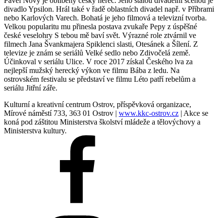
Pavel Nový je oblíbený český herec. Jeho stálou divadelní scénou je
divadlo Ypsilon.
Hrál také v řadě oblastních divadel např. v Příbrami
nebo Karlových Varech. Bohatá je jeho filmová a televizní tvorba.
Velkou popularitu mu přinesla postava zvukaře Pepy z úspěšné
české veselohry S tebou mě baví svět. Výrazné role ztvárnil ve
filmech Jana Švankmajera Spiklenci slasti, Otesánek a Šílení. Z
televize je znám se seriálů Velké sedlo nebo Zdivočelá země.
Účinkoval v seriálu Ulice. V roce 2017 získal Českého lva za
nejlepší mužský herecký výkon ve filmu Bába z ledu. Na
ostrovském festivalu se představí ve filmu Léto patří rebelům a
seriálu Jitřní záře.
Kulturní a kreativní centrum Ostrov, příspěvková organizace,
Mírové náměstí 733, 363 01 Ostrov |
www.kkc-ostrov.cz
| Akce se
koná pod záštitou Ministerstva školství mládeže a tělovýchovy a
Ministerstva kultury.