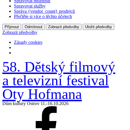
Spravovat možnosti
Spravovat služby
Správa {vendor_count} prodejců
Přečtěte si více o těchto účelech
Příjmout
Odmítnout
Zobrazit předvolby
Uložit předvolby
Zobrazit předvolby
Zásady cookies
58. Dětský filmový
a televizní
festival
Oty Hofmana
Dům kultury Ostrov 11.-16.10.2026