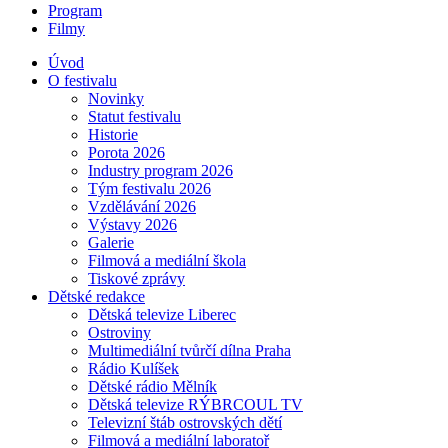
Program
Filmy
Úvod
O festivalu
Novinky
Statut festivalu
Historie
Porota 2026
Industry program 2026
Tým festivalu 2026
Vzdělávání 2026
Výstavy 2026
Galerie
Filmová a mediální škola
Tiskové zprávy
Dětské redakce
Dětská televize Liberec
Ostroviny
Multimediální tvůrčí dílna Praha
Rádio Kulíšek
Dětské rádio Mělník
Dětská televize RÝBRCOUL TV
Televizní štáb ostrovských dětí
Filmová a mediální laboratoř