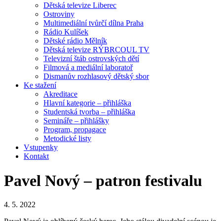
Dětská televize Liberec
Ostroviny
Multimediální tvůrčí dílna Praha
Rádio Kulíšek
Dětské rádio Mělník
Dětská televize RÝBRCOUL TV
Televizní štáb ostrovských dětí
Filmová a mediální laboratoř
Dismanův rozhlasový dětský sbor
Ke stažení
Akreditace
Hlavní kategorie – přihláška
Studentská tvorba – přihláška
Semináře – přihlášky
Program, propagace
Metodické listy
Vstupenky
Kontakt
Pavel Nový – patron festivalu
4. 5. 2022