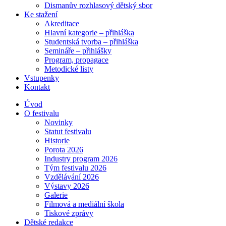
Dismanův rozhlasový dětský sbor
Ke stažení
Akreditace
Hlavní kategorie – přihláška
Studentská tvorba – přihláška
Semináře – přihlášky
Program, propagace
Metodické listy
Vstupenky
Kontakt
Úvod
O festivalu
Novinky
Statut festivalu
Historie
Porota 2026
Industry program 2026
Tým festivalu 2026
Vzdělávání 2026
Výstavy 2026
Galerie
Filmová a mediální škola
Tiskové zprávy
Dětské redakce