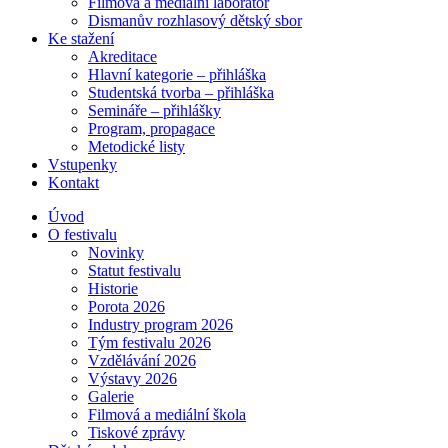
Filmová a mediální laboratoř
Dismanův rozhlasový dětský sbor
Ke stažení
Akreditace
Hlavní kategorie – přihláška
Studentská tvorba – přihláška
Semináře – přihlášky
Program, propagace
Metodické listy
Vstupenky
Kontakt
Úvod
O festivalu
Novinky
Statut festivalu
Historie
Porota 2026
Industry program 2026
Tým festivalu 2026
Vzdělávání 2026
Výstavy 2026
Galerie
Filmová a mediální škola
Tiskové zprávy