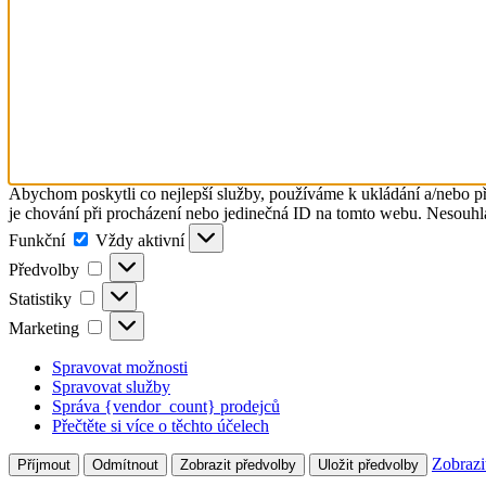
Abychom poskytli co nejlepší služby, používáme k ukládání a/nebo př
je chování při procházení nebo jedinečná ID na tomto webu. Nesouhlas
Funkční
Funkční
Vždy aktivní
Předvolby
Předvolby
Statistiky
Statistiky
Marketing
Marketing
Spravovat možnosti
Spravovat služby
Správa {vendor_count} prodejců
Přečtěte si více o těchto účelech
Zobrazi
Příjmout
Odmítnout
Zobrazit předvolby
Uložit předvolby