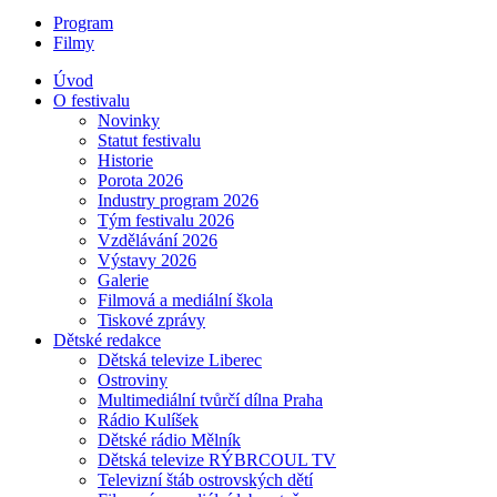
Program
Filmy
Úvod
O festivalu
Novinky
Statut festivalu
Historie
Porota 2026
Industry program 2026
Tým festivalu 2026
Vzdělávání 2026
Výstavy 2026
Galerie
Filmová a mediální škola
Tiskové zprávy
Dětské redakce
Dětská televize Liberec
Ostroviny
Multimediální tvůrčí dílna Praha
Rádio Kulíšek
Dětské rádio Mělník
Dětská televize RÝBRCOUL TV
Televizní štáb ostrovských dětí